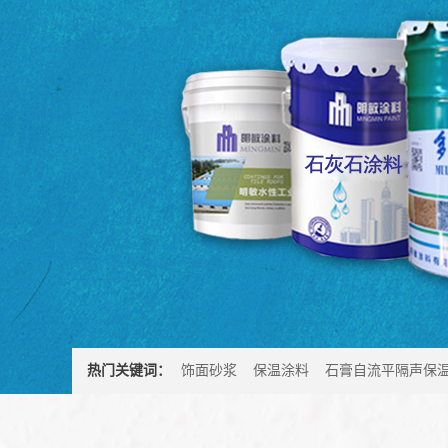
热门关键词：
饰面砂浆
保温涂料
石膏自流平隔声保