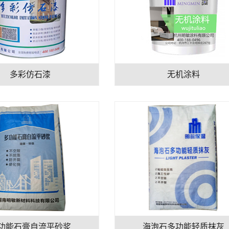
多彩仿石漆
无机涂料
功能石膏自流平砂浆
海泡石多功能轻质抹灰