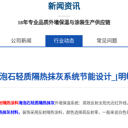
新闻资讯
18年专业品质外墙保温与涂装生产供应链
公司新闻
行业动态
常见问题
泡石轻质隔热抹灰系统节能设计_[明
射隔热涂料
海泡石轻质隔热抹灰
外墙保温系统
：高效
反射
太阳光近
红外线
热抹灰材料
，
装饰采用
反射隔热涂料
，
颜色
选择高
反射
率
，一般来说白色