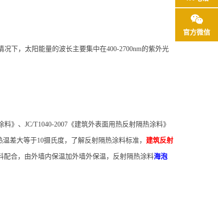
官方微信
情况下，太阳能量的波长主要集中在
4
00
-
2700n
m的
紫外光
涂料》、JC/T1040-2007《建筑外表面用热反射隔热涂料》
隔热温差大等于10摄氏度，了解反射隔热涂料标准，
建筑
反射
料配合，由
外墙内保温加外墙外保温，
反射隔热涂料
海泡