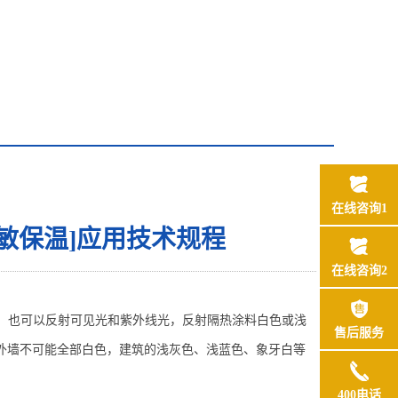
在线咨询1
敏保温]应用技术规程
在线咨询2
，也可以反射可见光
和紫外线光
，反射隔热涂料白色
或浅
售后服务
外墙不可能全部
白色，建筑的
浅灰
色
、浅蓝
色
、象牙白等
400电话