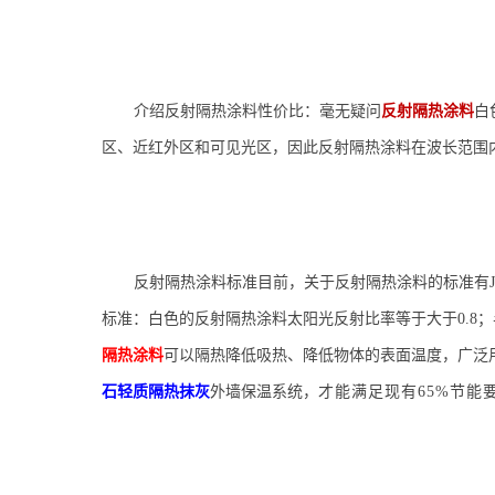
介绍反射隔热涂料
性价比：毫无疑问
反射隔热涂料
白
区
、
近红外区和可见光区，因此反射隔热涂料在波长范围
反射隔热涂料标准目前，关于反射隔热涂料的标准有JG/T23
标准：白色的反射隔热涂料太阳光反射比率等于大于0.8；
隔热涂料
可以隔热降低吸热、降低物体的表面温度，广泛
石轻质隔热抹灰
外墙保温系统，
才能满足现有65%节能