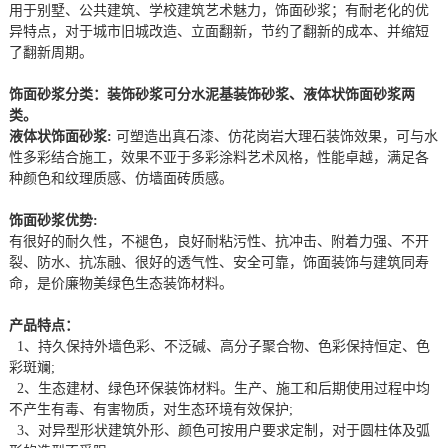
用于别墅、公共建筑、学校建筑艺术魅力，饰面砂浆；有耐老化的优
异特点，对于城市旧城改造、立面翻新，节约了翻新的成本、并缩短
了翻新周期。
饰面砂浆分类：装饰砂浆可分水泥基装饰砂浆、液体状饰面砂浆两
类。
液体状饰面砂浆:
可塑造出真石漆、仿花岗岩大理石装饰效果，可与水
性多彩结合施工，效果不亚于多彩涂料艺术风格，性能卓越，满足各
种颜色和纹理质感、仿墙面砖质感。
饰面砂浆优势:
有很好的耐久性，不褪色，良好耐粘污性、抗冲击、附着力强、不开
裂、防水、抗冻融、很好的透气性、安全可靠，饰面装饰与建筑同寿
命，是价廉物美绿色生态装饰材料。
产品特点：
1、持久保持外墙色彩、不泛碱、高分子聚合物、色彩保持恒定、色
彩斑斓;
2、生态建材、绿色环保装饰材料。生产、施工和后期使用过程中均
不产生有毒、有害物质，对生态环境有效保护;
3、对异型形状建筑外形、颜色可按用户要求定制，对于圆柱体及弧