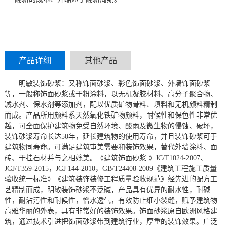
产品详细
其他产品
明敏装饰砂浆：又称饰面砂浆、彩色饰面砂浆、外墙饰面砂浆
等，一般称饰面砂浆或干粉涂料，以无机凝胶材料、高分子聚合物、
减水剂、保水剂等添加剂，配以优质矿物骨料、填料和无机颜料精制
而成。产品所用颜料系天然氧化铁矿物颜料，耐候性和保色性非常优
越，可全面保护建筑物免受自然环境、酸雨及微生物的侵蚀、破坏，
装饰砂浆寿命长达50年，延长建筑物的使用寿命，并且装饰砂浆可于
建筑物同寿命。可满足建筑审美需要和装饰效果，替代外墙涂料、面
砖、干挂石材并与之相媲美。《建筑饰面砂浆 》JC/T1024-2007、
JGJ/T359-2015，JGJ 144-2010，GB/T24408-2009《建筑工程施工质量
验收统一标准》《建筑装饰装修工程质量验收规范》经先进的配方工
艺精制而成，明敏装饰砂浆不泛碱，产品具有优异的耐水性，耐碱
性，耐沾污性和耐候性，憎水透气，有效防止细小裂缝，赋予建筑物
高雅华丽的外表，具有非常好的装饰效果。饰面砂浆原自欧洲风格建
筑，通过技术引进把饰面砂浆带到建筑行业，厚重的装饰效果。广泛