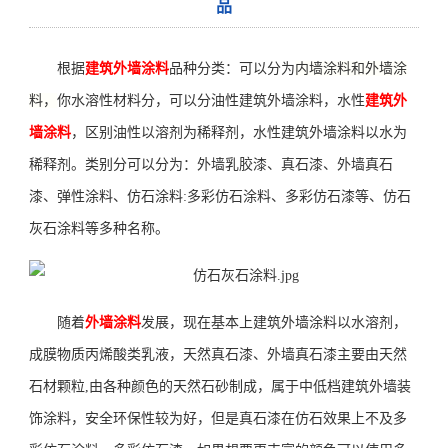
品
根据
建筑
外墙涂料
品种分类：可以分为
内墙涂料
和
外墙涂
料，
你水溶性材料分，可以分油性
建筑
外墙涂料，水性
建筑
外
墙涂料
，区别油性以溶剂为稀释剂，水性
建筑
外墙涂料以水为
稀释剂。类别分可以分为：
外墙乳胶漆
、
真石漆
、
外墙真石
漆
、
弹性涂料
、
仿石涂料
:多彩
仿石涂料
、多彩
仿石
漆等、仿石
灰石涂料等多种名称。
随着
外墙涂料
发展
，
现在基本上建筑
外墙
涂料以
水溶
剂，
成
膜物质
丙烯酸类乳液
，
天然
真石漆
、
外墙真石漆主要由
天然
石材
颗
粒
,
由各种颜色的天然石
砂
制成
，属于
中
低
档建筑外墙装
饰涂料
，
安全环保性
较为好
，但是真石漆在仿石效果上不及
多