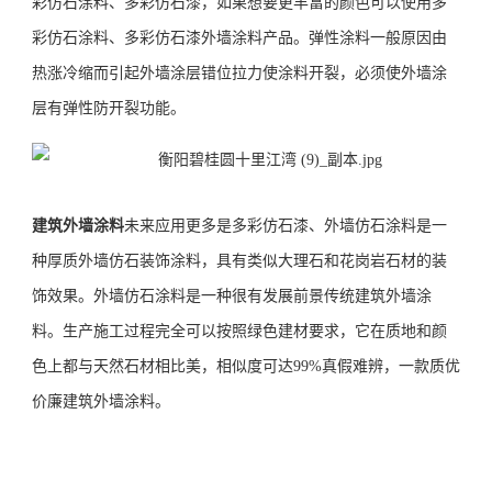
彩
仿石涂料
、多彩
仿石
漆
，如果想要更丰富的颜色可以使用
多
彩
仿石涂料
、多彩
仿石
漆
外墙
涂料
产品。弹性涂料
一般原因由
热涨冷缩
而引起外墙涂层错位拉力使涂料开裂，必须使外墙涂
层有弹性防开裂功能。
建筑
外墙涂料
未来应用更多是
多彩
仿石
漆、
外墙仿石涂料是一
种厚
质
外墙
仿石
装饰涂料，
具有类似
大理石
和
花岗岩
石材
的装
饰效果。
外墙
仿石涂料是一种很
有发展前景传统建筑外墙
涂
料。
生产施工过程完全可以按照绿色建材要求，
它在质地和颜
色上都与天然石材相
比美，相似度可达
99%真假难辨，一款质优
价廉
建筑外墙
涂料
。