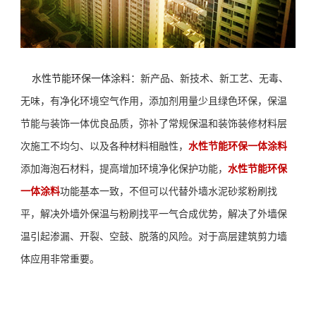
水性节能环保一体涂料
：
新产品、新技术、新工艺、无毒、
无味，
有净化环境空气作用，
添加剂
用量少且绿色环保
，保温
节能与装饰一
体
优良品质，弥补了常规保温和装饰装修材料层
次施工不均匀、以及各
种
材料
相融性，
水性节能环保一体
涂料
添加海泡石材料，提高增加环境净化保护功能，
水性节能环保
一体
涂料
功能基本一致，不但可以代替外墙水泥砂浆粉刷找
平，解决外墙外保温与粉刷找平一气合成优势，解决了外墙保
温引起渗漏、开裂、空鼓、脱落的风险。对于高层建筑剪力墙
体应用非常重要。