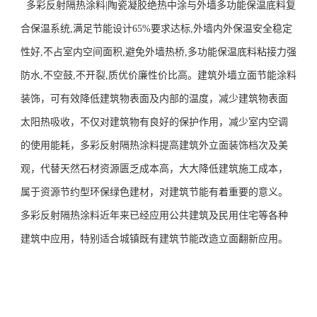
多彩
反射
隔热
涂料
|
陶瓷凝胶绝热中涂
与外墙
多功能
保温底料复
合保温系统
,
满足
节能
设计
65%要求达标,
外墙内外保温安全稳定
性好
,
不占室内空间面积
,避免外墙热桥,
多功能
保温底料粘接力强
防水
,
不空鼓
,
不开裂
,质优价廉性价比高。
建筑外墙立面节能涂料
装饰，可有效降低建筑物表面及内部的温度，减少建筑物表面
太阳热吸收，不仅对建筑物有良好的保护作用，减少室内空调
的使用能耗，多彩反射隔热涂料提高建筑外立面装饰档次及美
观，代替天然石材资源匮乏成本高，大大降低建筑施工成本，
属于资源节约型环保绿色建材，对建筑节能有着重要的意义。
多彩反射隔热涂料近年来已经应用公共建筑及民用住宅等各种
建筑
中
应用
，
特别适
合城镇
既有建筑
节能
改造
立面翻新应用
。