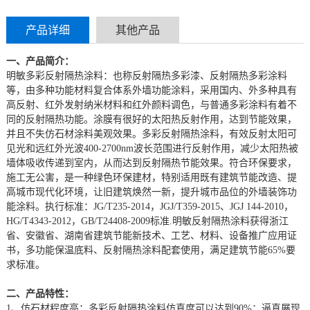
产品详细
其他产品
一、产品简介：
明敏多彩反射隔热涂料：也称反射隔热多彩漆、反射隔热多彩涂料
等，由多种功能材料复合体系外墙功能涂料，采用国内、外多种具有
高反射、红外发射纳米材料和红外颜料调色，与普通多彩涂料有着不
同的反射隔热功能。涂膜有很好的太阳热反射作用，达到节能效果，
并且不失仿石材涂料美观效果。多彩反射隔热涂料，有效反射太阳可
见光和远红外光波400-2700nm波长范围进行反射作用，减少太阳热被
墙体吸收传递到室内，从而达到反射隔热节能效果。符合环保要求，
施工无公害，是一种绿色环保建材，特别适用既有建筑节能改造、提
高城市现代化环境，让旧建筑焕然一新，提升城市品位的外墙装饰功
能涂料。执行标准：JG/T235-2014，JGJ/T359-2015、JGJ 144-2010，
HG/T4343-2012，GB/T24408-2009标准.明敏反射隔热涂料获得浙江
省、安徽省、湖南省建筑节能新技术、工艺、材料、设备推广应用证
书，多功能保温底料、反射隔热涂料配套使用，满足建筑节能65%要
求标准。
二、产品特性：
1、仿石材程度高：多彩反射隔热涂料仿真度可以达到90%；逼真展现