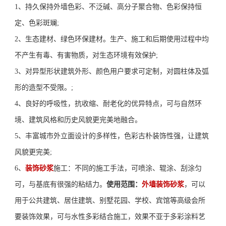
1、持久保持外墙色彩、不泛碱、高分子聚合物、色彩保持恒
定、色彩斑斓;
2、生态建材、绿色环保
建
材。生产、施工和后期使用过程中均
不产生有毒、有害物质，对生态环境有效保护
;
3、对异型形状建筑外形、颜色用户要求可定制，对圆柱体及弧
形的造型不受限
。
;
4、良好的呼吸性，抗收缩、耐老化的优异特点，可与自然环
境、建筑风格和历史风貌更完美地融合。
5、丰富城市外立面设计的多样性，色彩古朴装饰性强，让建筑
风貌更完美;
6、
装
饰砂浆
施工：不同的施工手法，可喷涂、辊涂、刮涂匀
可，与基底有很强的粘结力
。
使用范围：
外墙
装
饰砂浆
，可以
用于公共建筑、居住建筑、别墅花园、学校、宾馆等高级会所
要
装饰效果，可与水性多彩结合施工，效果不亚于多彩涂料艺