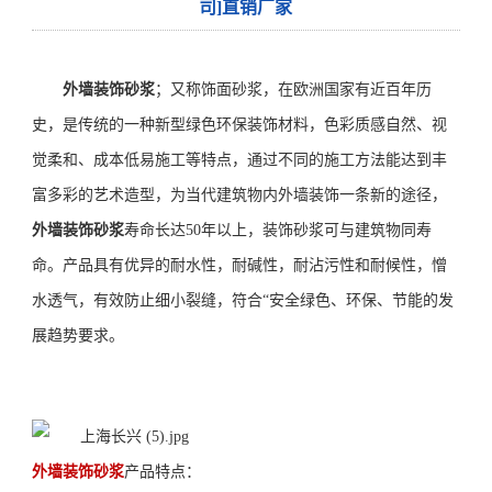
司]直销厂家
外墙装
饰砂浆
；又称饰面砂
浆，在欧洲国家有近百年历
史，
是
传统的
一种新型
绿色
环保装饰材料
，
色彩质感自然、视
觉柔和、成本低易施工等特点，通过不同的施工方法能达到丰
富多彩的艺术造型，为
当
代建筑物内外墙装饰一条新的途径，
外墙装
饰砂浆
寿命长达
50年
以上
，装饰砂浆可
与
建筑物同寿
命。产品具有优异的耐水性，耐碱性，耐沾污性和耐候性，憎
水透气，有效防止细小裂缝，
符合
“安全
绿色、
环保、节能的发
展趋势要求。
外墙装
饰砂浆
产品特点：