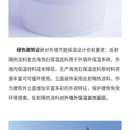
绿色建筑设计
对
外墙
节能保温
设计
也有要求：
反射
隔热涂料
复合海泡石
保温底料
用于外墙外保温系统，外
墙内保温
材料成本降低
，生产
海泡石
保温底料原材料资
源丰富可
可循环使用
。
立面装饰采用
反射隔热涂料，
作
为
建筑外立面增加丰富多彩的外观特征，保护建筑免受
环境侵害。
反射隔热涂料
对外墙外保温装饰面层
。