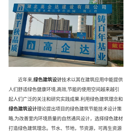
近年来
,
绿色建筑设计
技术以其在建筑应用中能提供
人们舒适绿色
健康环境
,高效,节能的使用空间越来越引
起人们广泛的关注和研究实践成果.利用绿色建筑理念和
绿色建筑设计
理论提出项目的绿色建筑节能技术设计策
略
,为改善室内环境质量的自然通风设计
，选择
绿色
建材
打造绿色
建筑理念
。
节水
、节地，节资
源
，可再生资源