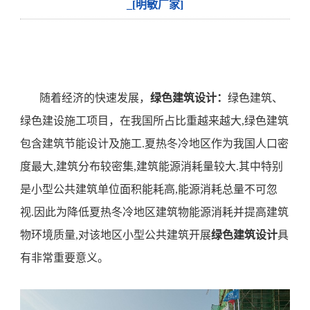
_[明敏厂家]
随
着经济的快速发展
，
绿色
建筑
设计
：
绿色
建筑
、
绿色
建设
施工项目，
在我国所占比重越来越大
,
绿色
建筑
包含建筑节能设计及施工
.夏热冬冷地区作为我国人口密
度最大,建筑分布较密集,建筑能源消耗量较大.其中特别
是小型公共建筑单位面积能耗高,能源消耗总量不可忽
视.因此为降低夏热冬冷地区建筑物能源消耗并提高建筑
物环境质量,对该地区小型公共建筑开展
绿色建筑设计
具
有非常重要意义
。