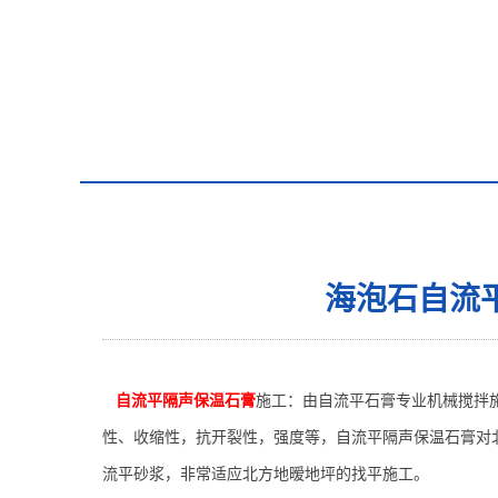
海泡石自流
自流平隔声保温石膏
施工：由
自流平石膏
专业
机械
搅拌
性、收缩性，抗开裂性，强度等，
自流平隔声保温石膏
对
流平
砂浆，非常适应
北方地暧地坪的找平施工
。