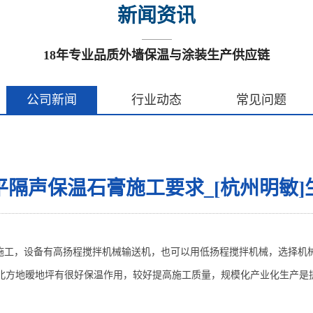
新闻资讯
18年专业品质外墙保温与涂装生产供应链
公司新闻
行业动态
常见问题
平隔声保温石膏施工要求_[杭州明敏]
施工
，设备有高扬程搅拌机械输送机，也可以用低扬程搅拌机械，选择机
北方地暧地坪有很好保温作用，
较
好
提高
施工
质量，
规模
化
产业化生产
是