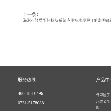
上一条：
海泡石轻质隔热抹灰系统应用技术规程_[湖南明敏新材
服务热线
产品中
400-188-0496
保温腻子
水性节能
0731-51780881
料