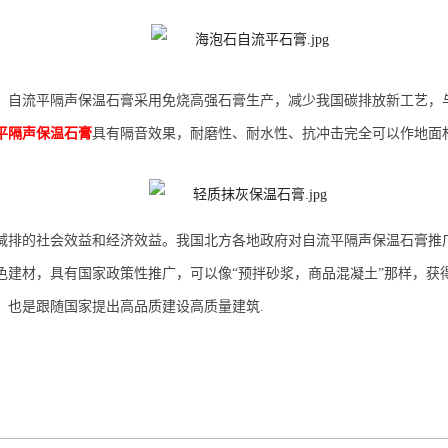
，
自流平隔声保温石膏采用免烧高强石膏生产，
减少我国碳排放
新工艺
，
平隔声保温石膏
具有隔音效果，耐磨性、耐水性、抗冲击完全可以作地面
减排的社会效益和经济效益。我国北方各地政府对
自流平隔声保温石膏
推
色建材，具有国家政策性推广，可以像“预拌砂浆，商品混凝土”那样，获
，
也是跟随国家提出高品质建设高质量建筑.