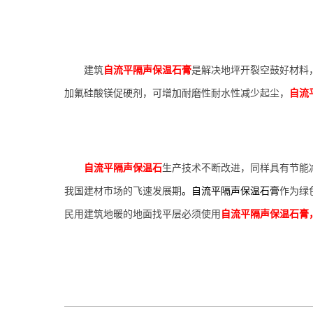
建筑
自流平隔声保温石膏
是解决地坪
开
裂
空鼓
好材料
加氟硅酸镁促硬剂，可增加耐磨性耐水性减少起尘，
自流
自流平隔声保温石
生产技术不断改进，同样具有节能
我国建材市场的飞速发展期
。
自流平隔声保温石膏
作为绿
民用建筑地暖的地面找平层必须使用
自流平隔声保温石膏